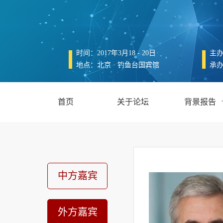
时间：2017年3月18 - 20日
主
地点：北京 · 钓鱼台国宾馆
承
首页
关于论坛
背景报告
中方嘉宾
外方嘉宾