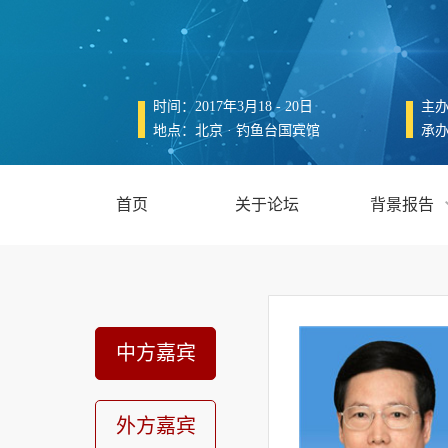
时间：2017年3月18 - 20日
主
地点：北京 · 钓鱼台国宾馆
承
首页
关于论坛
背景报告
中方嘉宾
外方嘉宾