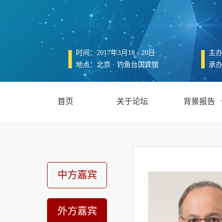
时间：2017年3月18 - 20日
主
地点：北京 · 钓鱼台国宾馆
承
首页
关于论坛
背景报告
中方嘉宾
外方嘉宾