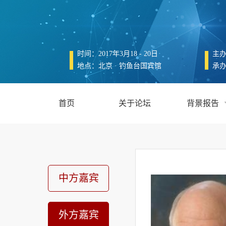
时间：2017年3月18 - 20日
主
地点：北京 · 钓鱼台国宾馆
承
首页
关于论坛
背景报告
中方嘉宾
外方嘉宾