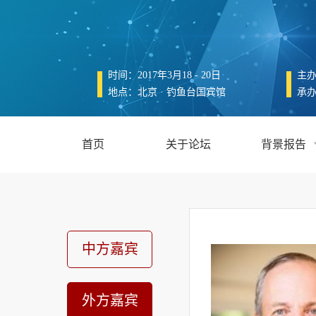
时间：2017年3月18 - 20日
主
地点：北京 · 钓鱼台国宾馆
承
首页
关于论坛
背景报告
中方嘉宾
外方嘉宾