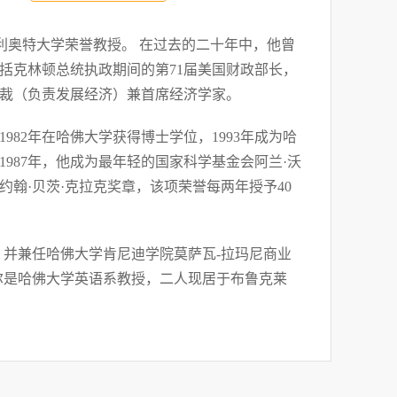
利奥特大学荣誉教授。 在过去的二十年中，他曾
括克林顿总统执政期间的第71届美国财政部长，
裁（负责发展经济）兼首席经济学家。
982年在哈佛大学获得博士学位，1993年成为哈
987年，他成为最年轻的国家科学基金会阿兰·沃
约翰·贝茨·克拉克奖章，该项荣誉每两年授予40
，并兼任哈佛大学肯尼迪学院莫萨瓦-拉玛尼商业
尔是哈佛大学英语系教授，二人现居于布鲁克莱