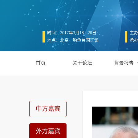
时间：2017年3月18 - 20日
主
地点：北京 · 钓鱼台国宾馆
承
首页
关于论坛
背景报告
中方嘉宾
外方嘉宾