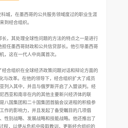
哥坦皮科城，在墨西哥的公共服务领域度过的职业生涯
来到经合组织。
哥外交部长，其处理全球性问题的方法的特点之一是进行
2月，他担任墨西哥财政和公共信贷部长。他引导墨西哥
机，这在一代人中尚属首次。
化了经合组织在全球经济政策问题对话和辩论方面的
代化与改革。在他的领导下，经合组织扩大了成员
亚列入其中，并且与俄罗斯开启了入盟谈判。经
尼西亚和南非在内的其他主要新兴经济体的联
是八国集团和二十国集团首脑会议进程的积极参
工作的影响力，并且发起了备受瞩目的几项倡
、性别战略、发展战略和技能战略。他还推出了
思过程，以便从危机中吸取教训，更新经合组织的