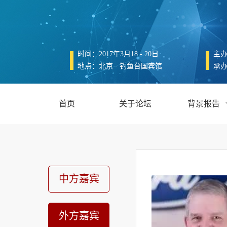
时间：2017年3月18 - 20日
主
地点：北京 · 钓鱼台国宾馆
承
首页
关于论坛
背景报告
中方嘉宾
外方嘉宾