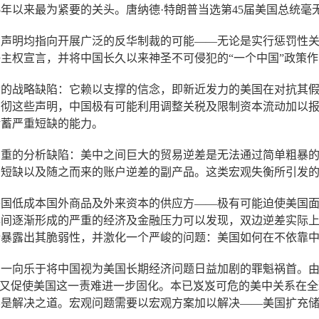
5年以来最为紧要的关头。唐纳德·特朗普当选第45届美国总统
声明均指向开展广泛的反华制裁的可能——无论是实行惩罚性关
主权宣言，并将中国长久以来神圣不可侵犯的“一个中国”政策
命的战略缺陷：它赖以支撑的信念，即新近发力的美国在对抗其
贯彻这些声明，中国极有可能利用调整关税及限制资本流动加以
储蓄严重短缺的能力。
重的分析缺陷：美中之间巨大的贸易逆差是无法通过简单粗暴的
蓄短缺以及随之而来的账户逆差的副产品。这类宏观失衡所引发
美国低成本国外商品及外来资本的供应方——极有可能迫使美国
年间逐渐形成的严重的经济及金融压力可以发现，双边逆差实际
衡暴露出其脆弱性，并激化一个严峻的问题：美国如何在不依靠
们一向乐于将中国视为美国长期经济问题日益加剧的罪魁祸首。
”又促使美国这一责难进一步固化。本已岌岌可危的美中关系在
不是解决之道。宏观问题需要以宏观方案加以解决——美国扩充