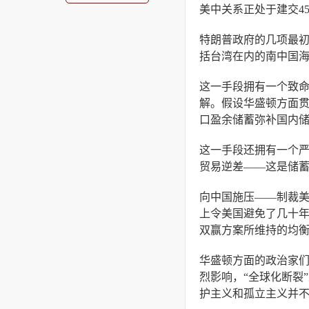
美中关系正处于建交4
特朗普政府的几项最初
括台湾在内的南中国海
这一手段拥有一个致
解。假设华盛顿方面
口盈余储蓄弥补国内
这一手段还拥有一个严
贸易逆差——这是储
向中国施压——制裁
上令美国避免了几十
双赢方案所维持的均
华盛顿方面的政治家
烈影响，“全球化断裂
护主义和孤立主义并