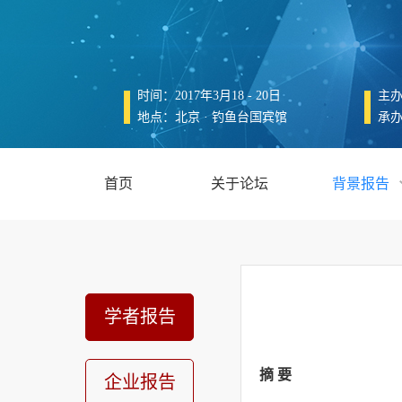
时间：2017年3月18 - 20日
主
地点：北京 · 钓鱼台国宾馆
承
首页
关于论坛
背景报告
学者报告
摘 要
企业报告