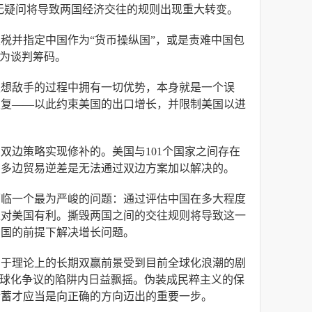
毫无疑问将导致两国经济交往的规则出现重大转变。
税并指定中国作为“货币操纵国”，或是责难中国包
作为谈判筹码。
假想敌手的过程中拥有一切优势，本身就是一个误
报复——以此约束美国的出口增长，并限制美国以进
双边策略实现修补的。美国与101个国家之间存在
的多边贸易逆差是无法通过双边方案加以解决的。
面临一个最为严峻的问题：通过评估中国在多大程度
上对美国有利。撕毁两国之间的交往规则将导致这一
中国的前提下解决增长问题。
由于理论上的长期双赢前景受到目前全球化浪潮的剧
全球化争议的陷阱内日益飘摇。伪装成民粹主义的保
储蓄才应当是向正确的方向迈出的重要一步。