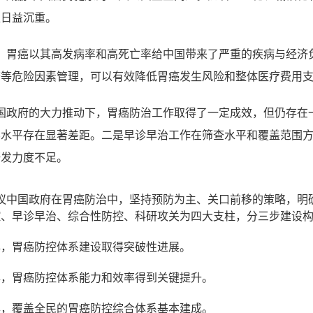
担日益沉重。
，胃癌以其高发病率和高死亡率给中国带来了严重的疾病与经济
查等危险因素管理，可以有效降低胃癌发生风险和整体医疗费用
国政府的大力推动下，胃癌防治工作取得了一定成效，但仍存在
界水平存在显著差距。二是早诊早治工作在筛查水平和覆盖范围
研发力度不足。
议中国政府在胃癌防治中，坚持预防为主、关口前移的策略，明
控、早诊早治、综合性防控、科研攻关为四大支柱，分三步建设
2 年，胃癌防控体系建设取得突破性进展。
5 年，胃癌防控体系能力和效率得到关键提升。
0 年，覆盖全民的胃癌防控综合体系基本建成。