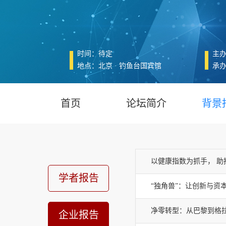
时间：待定
主
地点：北京 · 钓鱼台国宾馆
承
首页
论坛简介
背景
以健康指数为抓手， 助
学者报告
“独角兽”：让创新与资
净零转型：从巴黎到格
企业报告